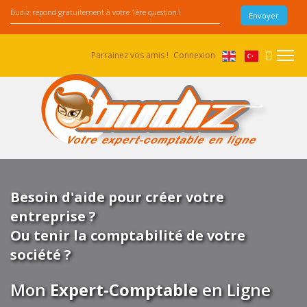
Parrainez vos amis !
Connexion
Besoin d'aide pour créer votre
entreprise ?
Ou tenir la comptabilité de votre
société ?
Mon
Expert-Comptable
en Ligne