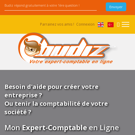
Parrainez vos amis !
Connexion
Besoin d'aide pour créer votre
entreprise ?
Ou tenir la comptabilité de votre
société ?
Mon
Expert-Comptable
en Ligne