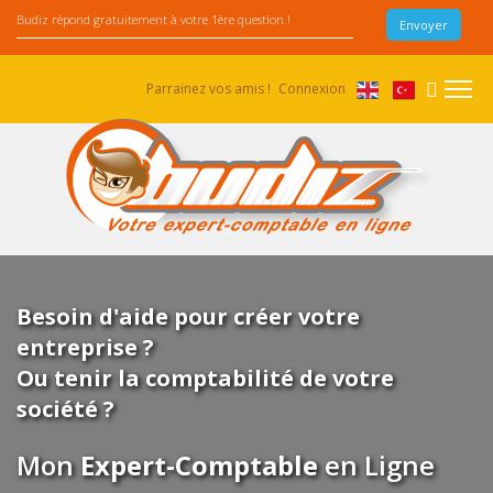
Parrainez vos amis !
Connexion
Besoin d'aide pour créer votre
entreprise ?
Ou tenir la comptabilité de votre
société ?
Mon
Expert-Comptable
en Ligne