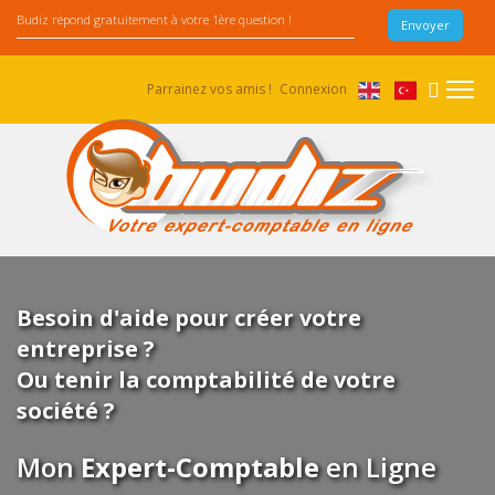
Parrainez vos amis !
Connexion
Besoin d'aide pour créer votre
entreprise ?
Ou tenir la comptabilité de votre
société ?
Mon
Expert-Comptable
en Ligne