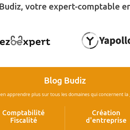
Budiz, votre expert-comptable e
Blog Budiz
en apprendre plus sur tous les domaines qui concernent la g
Comptabilité
Création
Fiscalité
d'entreprise