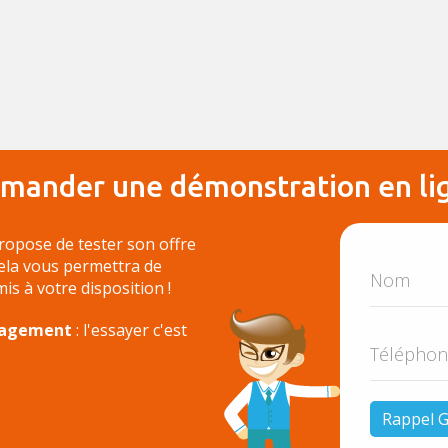
mander une démonstration en li
ropose de tester son offre
Cela vous permettra de
 mis à votre disposition !
ngagement
: l'essayer c'est