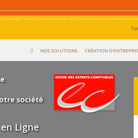
 accompagne le succès de votre entreprise et vous aide dans vos démarches admini
Par
NOS SOLUTIONS
CRÉATION D'ENTREPRI
re
otre société
en Ligne