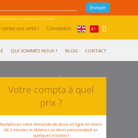
stratives, comptables et fiscales
rainez vos amis !
Connexion
SE
QUI SOMMES NOUS ?
BLOG
CONTACT
Votre compta à quel
prix ?
Remplissez votre demande de devis en ligne en moins
de 2 minutes et obtenez un devis personnalisé en
quelques instants !