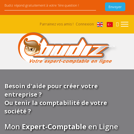
Parrainez vos amis !
Connexion
Besoin d'aide pour créer votre
entreprise ?
Ou tenir la comptabilité de votre
société ?
Mon
Expert-Comptable
en Ligne