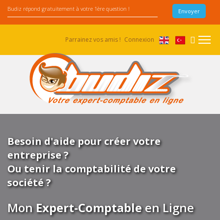
Parrainez vos amis !
Connexion
Besoin d'aide pour créer votre
entreprise ?
Ou tenir la comptabilité de votre
société ?
Mon
Expert-Comptable
en Ligne