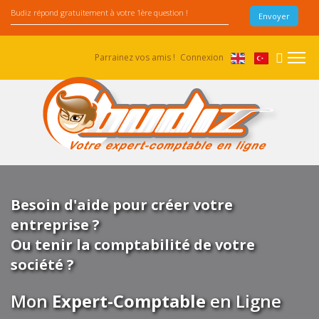
Parrainez vos amis !
Connexion
Besoin d'aide pour créer votre
entreprise ?
Ou tenir la comptabilité de votre
société ?
Mon
Expert-Comptable
en Ligne