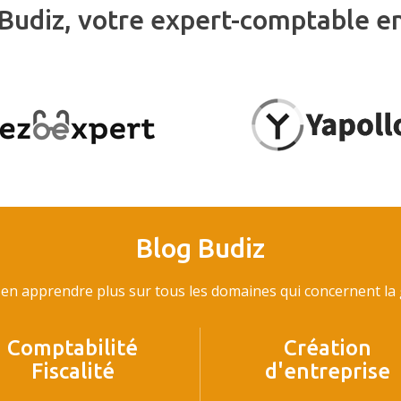
Budiz, votre expert-comptable e
Blog Budiz
en apprendre plus sur tous les domaines qui concernent la g
Comptabilité
Création
Fiscalité
d'entreprise