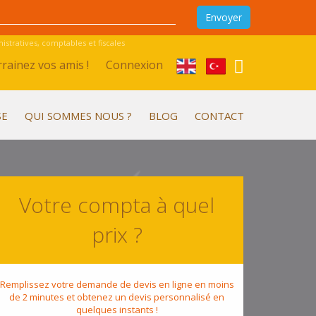
stratives, comptables et fiscales
rainez vos amis !
Connexion
SE
QUI SOMMES NOUS ?
BLOG
CONTACT
Votre compta à quel
prix ?
Remplissez votre demande de devis en ligne en moins
de 2 minutes et obtenez un devis personnalisé en
quelques instants !