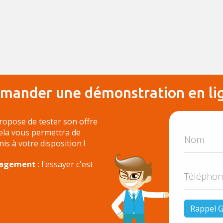
mander une démonstration en li
ropose de tester son offre
Cela vous permettra de
 mis à votre disposition !
ngagement
: l'essayer c'est