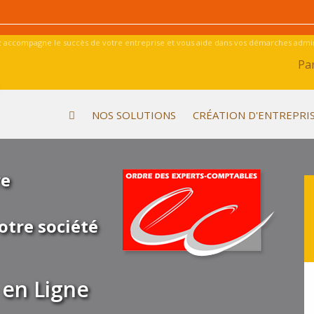
 accompagne le succès de votre entreprise et vous aide dans vos démarches admini
Par
NOS SOLUTIONS
CRÉATION D'ENTREPRI
re
otre société
en Ligne