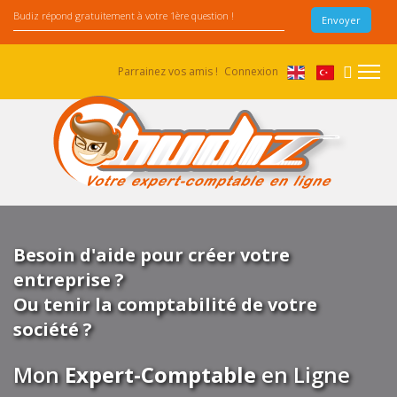
Parrainez vos amis !
Connexion
Besoin d'aide pour créer votre
entreprise ?
Ou tenir la comptabilité de votre
société ?
Mon
Expert-Comptable
en Ligne