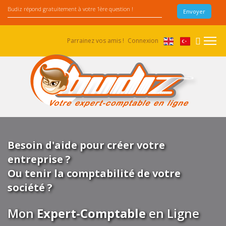
Parrainez vos amis !
Connexion
Besoin d'aide pour créer votre
entreprise ?
Ou tenir la comptabilité de votre
société ?
Mon
Expert-Comptable
en Ligne