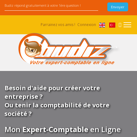
Parrainez vos amis !
Connexion
Besoin d'aide pour créer votre
entreprise ?
Ou tenir la comptabilité de votre
société ?
Mon
Expert-Comptable
en Ligne