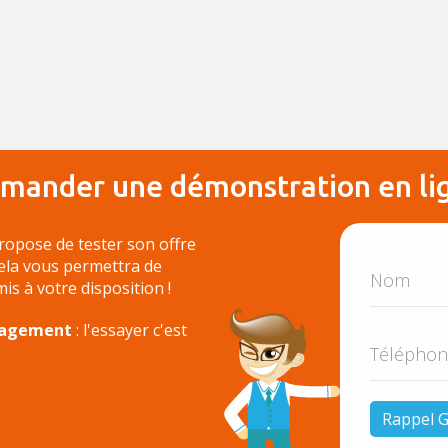
mander une démonstration en li
ropose de tester son offre
Cela vous permettra de
 mis à votre disposition !
ngagement
: l'essayer c'est