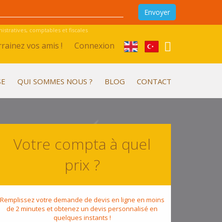
stratives, comptables et fiscales
rainez vos amis !
Connexion
SE
QUI SOMMES NOUS ?
BLOG
CONTACT
Votre compta à quel
prix ?
Remplissez votre demande de devis en ligne en moins
de 2 minutes et obtenez un devis personnalisé en
quelques instants !