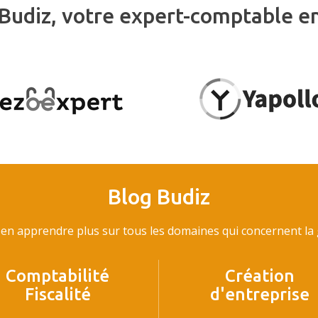
Budiz, votre expert-comptable e
Blog Budiz
en apprendre plus sur tous les domaines qui concernent la g
Comptabilité
Création
Fiscalité
d'entreprise