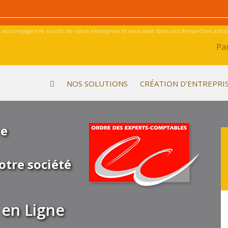
 accompagne le succès de votre entreprise et vous aide dans vos démarches admini
Par
NOS SOLUTIONS
CRÉATION D'ENTREPRI
re
otre société
en Ligne