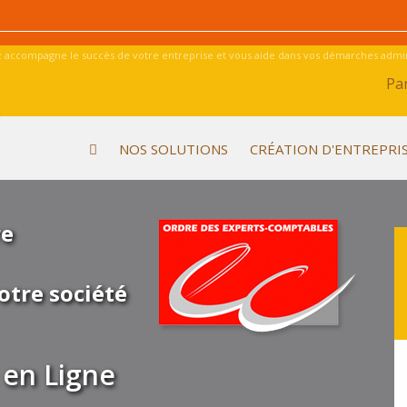
 accompagne le succès de votre entreprise et vous aide dans vos démarches admini
Par
NOS SOLUTIONS
CRÉATION D'ENTREPRI
re
otre société
en Ligne