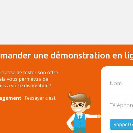
mander une démonstration en li
ropose de tester son offre
Cela vous permettra de
 mis à votre disposition !
ngagement
: l'essayer c'est