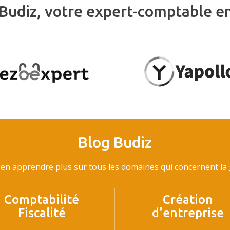
Budiz, votre expert-comptable e
Blog Budiz
en apprendre plus sur tous les domaines qui concernent la g
Comptabilité
Création
Fiscalité
d'entreprise