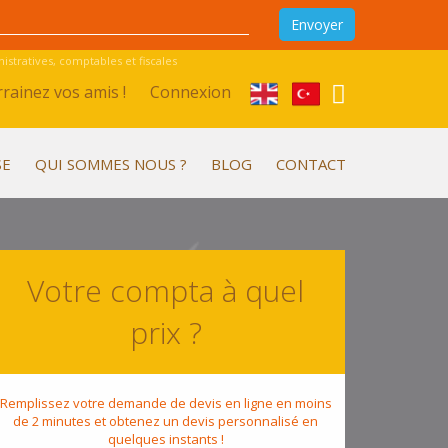
stratives, comptables et fiscales
rainez vos amis !
Connexion
SE
QUI SOMMES NOUS ?
BLOG
CONTACT
Votre compta à quel
prix ?
Remplissez votre demande de devis en ligne en moins
de 2 minutes et obtenez un devis personnalisé en
quelques instants !