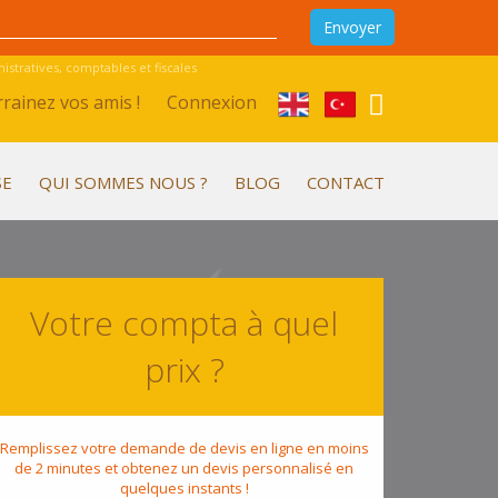
stratives, comptables et fiscales
rainez vos amis !
Connexion
SE
QUI SOMMES NOUS ?
BLOG
CONTACT
Votre compta à quel
prix ?
Remplissez votre demande de devis en ligne en moins
de 2 minutes et obtenez un devis personnalisé en
quelques instants !