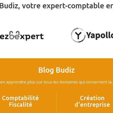
Budiz, votre expert-comptable e
Blog Budiz
en apprendre plus sur tous les domaines qui concernent la g
Comptabilité
Création
Fiscalité
d'entreprise