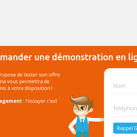
mander une démonstration en li
ropose de tester son offre
Cela vous permettra de
 mis à votre disposition !
ngagement
: l'essayer c'est