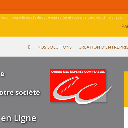
 accompagne le succès de votre entreprise et vous aide dans vos démarches admini
Par
NOS SOLUTIONS
CRÉATION D'ENTREPRI
re
otre société
en Ligne