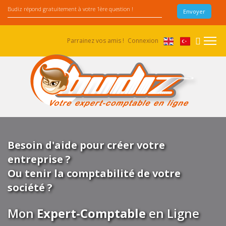
Parrainez vos amis !
Connexion
Besoin d'aide pour créer votre
entreprise ?
Ou tenir la comptabilité de votre
société ?
Mon
Expert-Comptable
en Ligne