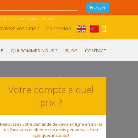
stratives, comptables et fiscales
rainez vos amis !
Connexion
SE
QUI SOMMES NOUS ?
BLOG
CONTACT
Votre compta à quel
prix ?
Remplissez votre demande de devis en ligne en moins
de 2 minutes et obtenez un devis personnalisé en
quelques instants !