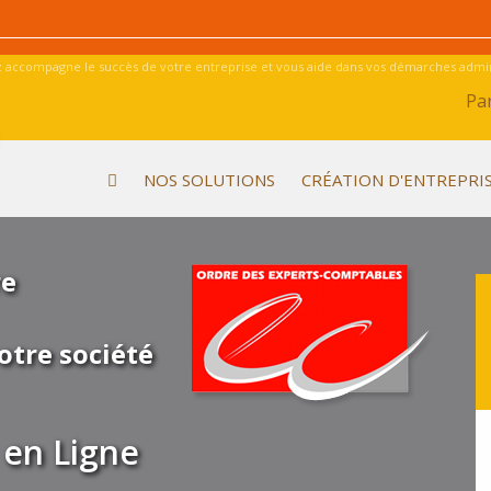
 accompagne le succès de votre entreprise et vous aide dans vos démarches admini
Par
NOS SOLUTIONS
CRÉATION D'ENTREPRI
re
otre société
en Ligne