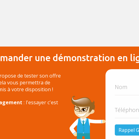
mander une démonstration en li
ropose de tester son offre
Cela vous permettra de
 mis à votre disposition !
ngagement
: l'essayer c'est