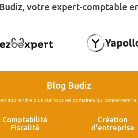
Budiz, votre expert-comptable e
Blog Budiz
en apprendre plus sur tous les domaines qui concernent la g
Comptabilité
Création
Fiscalité
d'entreprise