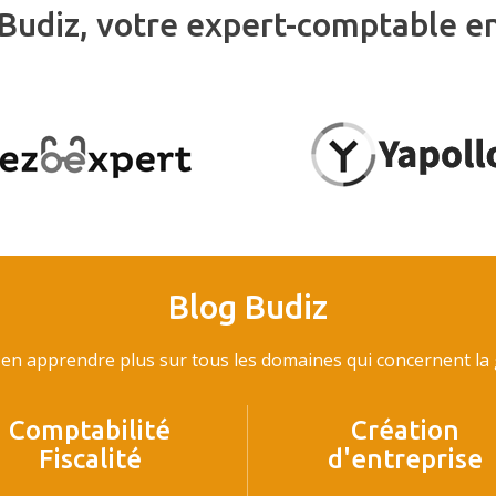
Budiz, votre expert-comptable e
Blog Budiz
en apprendre plus sur tous les domaines qui concernent la g
Comptabilité
Création
Fiscalité
d'entreprise