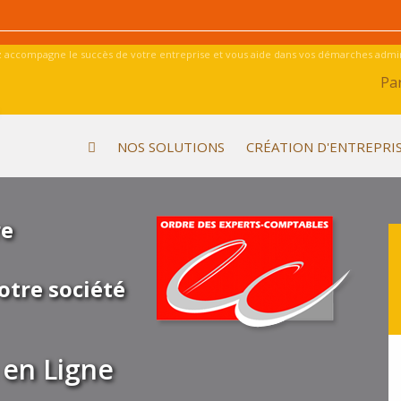
 accompagne le succès de votre entreprise et vous aide dans vos démarches admini
Par
NOS SOLUTIONS
CRÉATION D'ENTREPRI
re
otre société
en Ligne