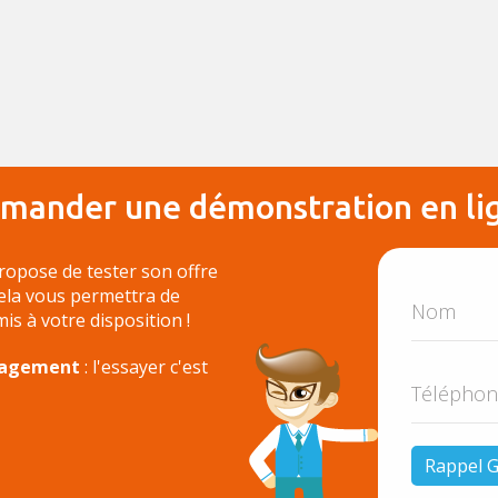
mander une démonstration en li
ropose de tester son offre
Cela vous permettra de
 mis à votre disposition !
ngagement
: l'essayer c'est