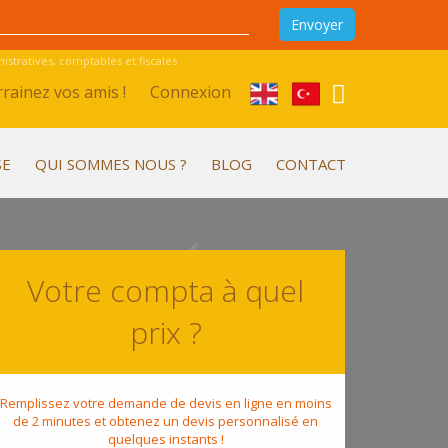
stratives, comptables et fiscales
rainez vos amis !
Connexion
SE
QUI SOMMES NOUS ?
BLOG
CONTACT
Votre compta à quel
prix ?
Remplissez votre demande de devis en ligne en moins
de 2 minutes et obtenez un devis personnalisé en
quelques instants !