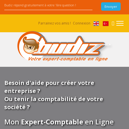
Parrainez vos amis !
Connexion
Besoin d'aide pour créer votre
entreprise ?
Ou tenir la comptabilité de votre
société ?
Mon
Expert-Comptable
en Ligne