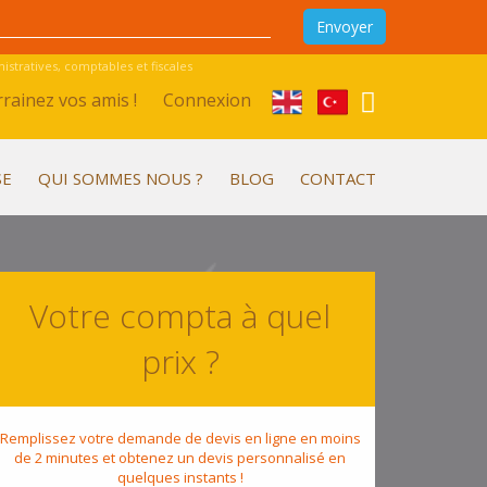
stratives, comptables et fiscales
rainez vos amis !
Connexion
SE
QUI SOMMES NOUS ?
BLOG
CONTACT
Votre compta à quel
prix ?
Remplissez votre demande de devis en ligne en moins
de 2 minutes et obtenez un devis personnalisé en
quelques instants !