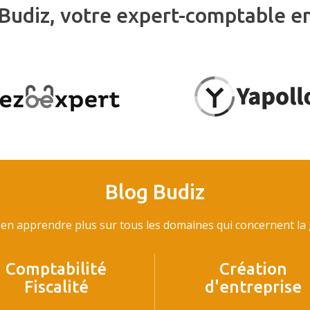
Budiz, votre expert-comptable e
Blog Budiz
en apprendre plus sur tous les domaines qui concernent la g
Comptabilité
Création
Fiscalité
d'entreprise