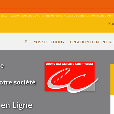
 accompagne le succès de votre entreprise et vous aide dans vos démarches admini
Par
NOS SOLUTIONS
CRÉATION D'ENTREPRI
re
otre société
en Ligne