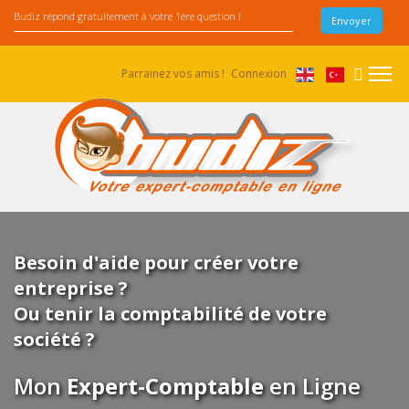
Parrainez vos amis !
Connexion
Besoin d'aide pour créer votre
entreprise ?
Ou tenir la comptabilité de votre
société ?
Mon
Expert-Comptable
en Ligne