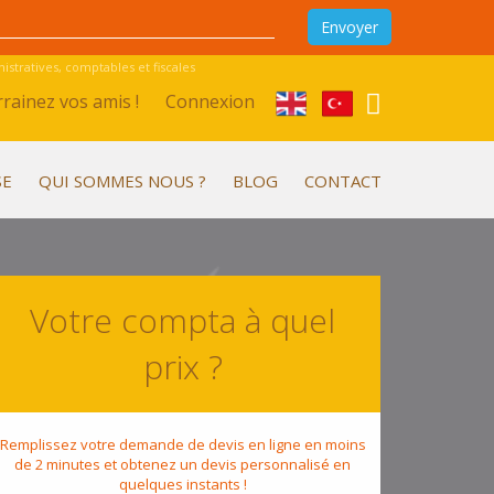
stratives, comptables et fiscales
rainez vos amis !
Connexion
SE
QUI SOMMES NOUS ?
BLOG
CONTACT
Votre compta à quel
prix ?
Remplissez votre demande de devis en ligne en moins
de 2 minutes et obtenez un devis personnalisé en
quelques instants !