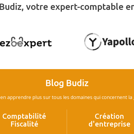
Budiz, votre expert-comptable e
Blog Budiz
en apprendre plus sur tous les domaines qui concernent la g
Comptabilité
Création
Fiscalité
d'entreprise