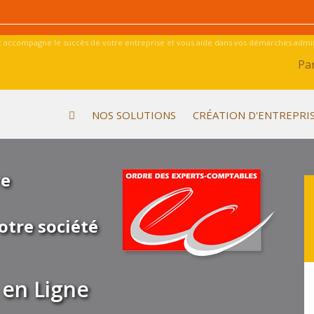
 accompagne le succès de votre entreprise et vous aide dans vos démarches admini
Par
NOS SOLUTIONS
CRÉATION D'ENTREPRI
re
otre société
en Ligne