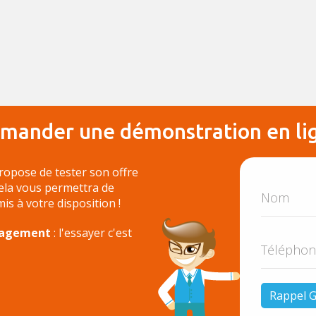
mander une démonstration en li
ropose de tester son offre
Cela vous permettra de
 mis à votre disposition !
ngagement
: l'essayer c'est