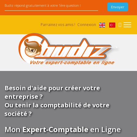
Parrainez vos amis !
Connexion
Besoin d'aide pour créer votre
entreprise ?
Ou tenir la comptabilité de votre
société ?
Mon
Expert-Comptable
en Ligne