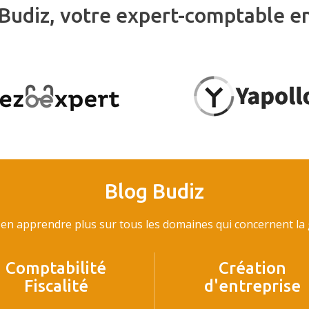
Budiz, votre expert-comptable e
Blog Budiz
en apprendre plus sur tous les domaines qui concernent la g
Comptabilité
Création
Fiscalité
d'entreprise