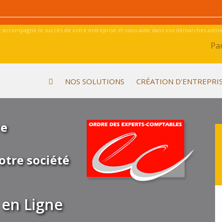
 accompagne le succès de votre entreprise et vous aide dans vos démarches admini
Par
NOS SOLUTIONS
CRÉATION D'ENTREPRI
re
otre société
en Ligne