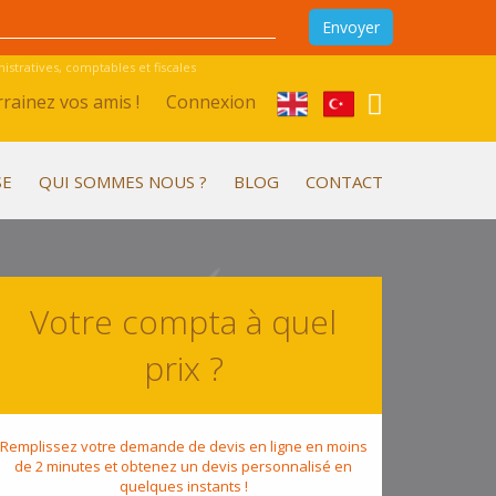
stratives, comptables et fiscales
rainez vos amis !
Connexion
SE
QUI SOMMES NOUS ?
BLOG
CONTACT
Votre compta à quel
prix ?
Remplissez votre demande de devis en ligne en moins
de 2 minutes et obtenez un devis personnalisé en
quelques instants !