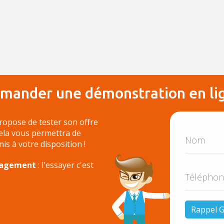
mander une démonstration en li
ropose de tester son offre
Cela vous permettra de
 mis à votre disposition !
ngagement
: l'essayer c'est