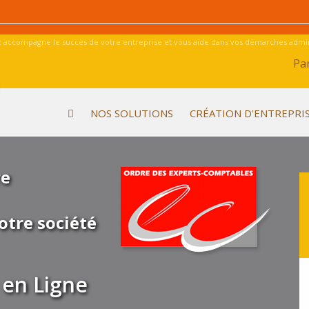
 accompagne le succès de votre entreprise et vous aide dans vos démarches admini
Par
NOS SOLUTIONS
CRÉATION D'ENTREPRI
re
otre société
en Ligne