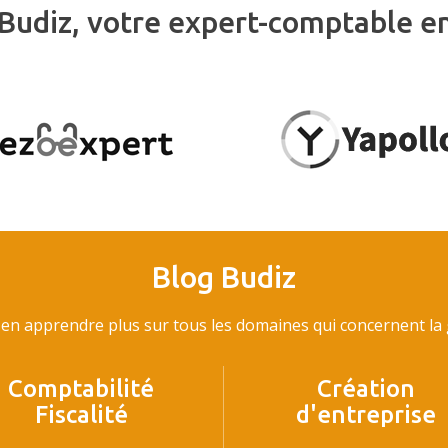
Budiz, votre expert-comptable e
Blog Budiz
en apprendre plus sur tous les domaines qui concernent la g
Comptabilité
Création
Fiscalité
d'entreprise