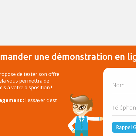
mander une démonstration en li
ropose de tester son offre
Cela vous permettra de
 mis à votre disposition !
ngagement
: l'essayer c'est