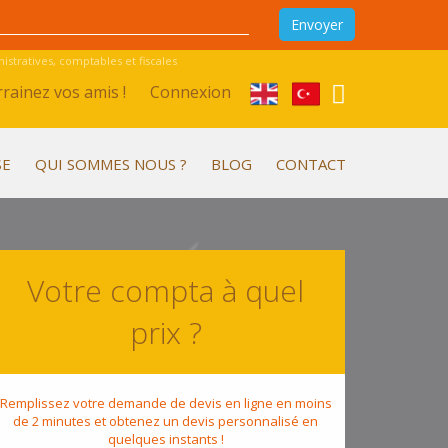
stratives, comptables et fiscales
rainez vos amis !
Connexion
SE
QUI SOMMES NOUS ?
BLOG
CONTACT
Votre compta à quel
prix ?
Remplissez votre demande de devis en ligne en moins
de 2 minutes et obtenez un devis personnalisé en
quelques instants !