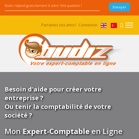
Parrainez vos amis !
Connexion
Besoin d'aide pour créer votre
entreprise ?
Ou tenir la comptabilité de votre
société ?
Mon
Expert-Comptable
en Ligne