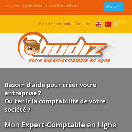
Parrainez vos amis !
Connexion
Besoin d'aide pour créer votre
entreprise ?
Ou tenir la comptabilité de votre
société ?
Mon
Expert-Comptable
en Ligne