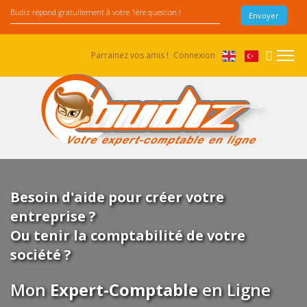
Parrainez vos amis !
Connexion
Besoin d'aide pour créer votre
entreprise ?
Ou tenir la comptabilité de votre
société ?
Mon
Expert-Comptable
en Ligne