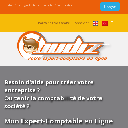
Parrainez vos amis !
Connexion
Besoin d'aide pour créer votre
entreprise ?
Ou tenir la comptabilité de votre
société ?
Mon
Expert-Comptable
en Ligne