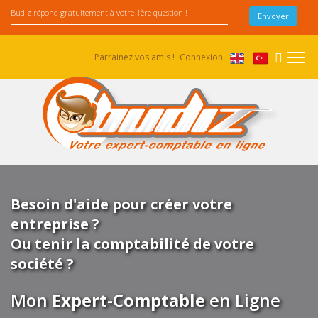
Parrainez vos amis !
Connexion
Besoin d'aide pour créer votre
entreprise ?
Ou tenir la comptabilité de votre
société ?
Mon
Expert-Comptable
en Ligne