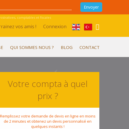
stratives, comptables et fiscales
rainez vos amis !
Connexion
SE
QUI SOMMES NOUS ?
BLOG
CONTACT
Votre compta à quel
prix ?
Remplissez votre demande de devis en ligne en moins
de 2 minutes et obtenez un devis personnalisé en
quelques instants !