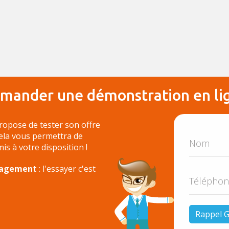
mander une démonstration en li
ropose de tester son offre
Cela vous permettra de
 mis à votre disposition !
ngagement
: l'essayer c'est