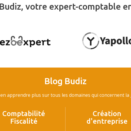
Budiz, votre expert-comptable e
Blog Budiz
en apprendre plus sur tous les domaines qui concernent la g
Comptabilité
Création
Fiscalité
d'entreprise