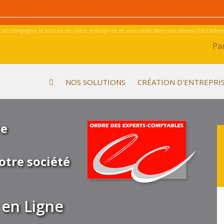
 accompagne le succès de votre entreprise et vous aide dans vos démarches admini
Par
NOS SOLUTIONS
CRÉATION D'ENTREPRI
re
otre société
en Ligne