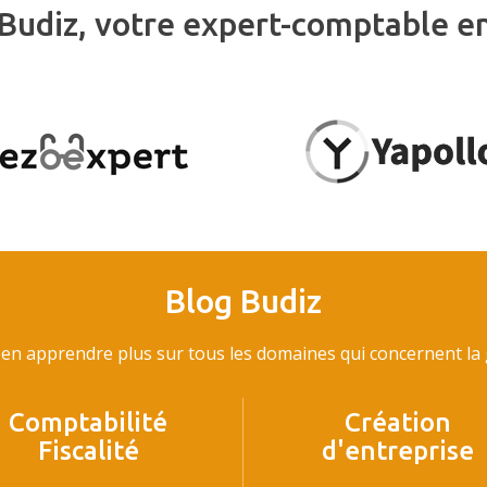
Budiz, votre expert-comptable e
Blog Budiz
en apprendre plus sur tous les domaines qui concernent la g
Comptabilité
Création
Fiscalité
d'entreprise