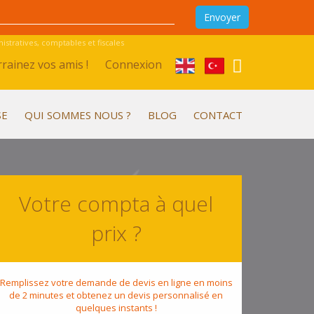
stratives, comptables et fiscales
rainez vos amis !
Connexion
SE
QUI SOMMES NOUS ?
BLOG
CONTACT
Votre compta à quel
prix ?
Remplissez votre demande de devis en ligne en moins
de 2 minutes et obtenez un devis personnalisé en
quelques instants !