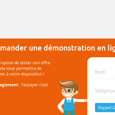
mander une démonstration en li
ropose de tester son offre
Cela vous permettra de
 mis à votre disposition !
ngagement
: l'essayer c'est