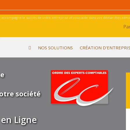
 accompagne le succès de votre entreprise et vous aide dans vos démarches admini
Par
NOS SOLUTIONS
CRÉATION D'ENTREPRI
re
otre société
en Ligne