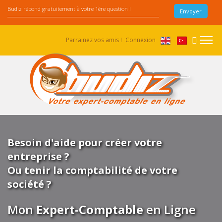
Parrainez vos amis !
Connexion
Besoin d'aide pour créer votre
entreprise ?
Ou tenir la comptabilité de votre
société ?
Mon
Expert-Comptable
en Ligne