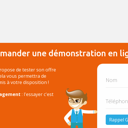
mander une démonstration en li
ropose de tester son offre
Cela vous permettra de
 mis à votre disposition !
ngagement
: l'essayer c'est