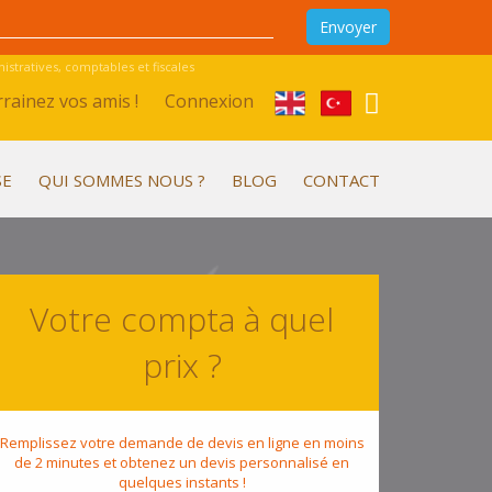
stratives, comptables et fiscales
rainez vos amis !
Connexion
SE
QUI SOMMES NOUS ?
BLOG
CONTACT
Votre compta à quel
prix ?
Remplissez votre demande de devis en ligne en moins
de 2 minutes et obtenez un devis personnalisé en
quelques instants !