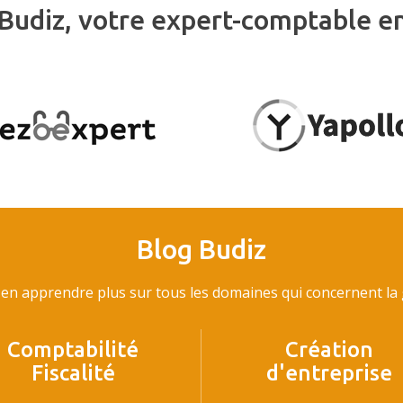
Budiz, votre expert-comptable e
Blog Budiz
en apprendre plus sur tous les domaines qui concernent la g
Comptabilité
Création
Fiscalité
d'entreprise