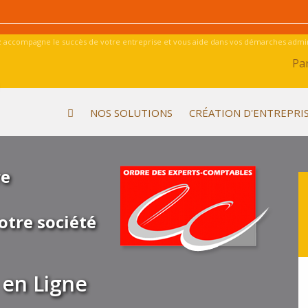
 accompagne le succès de votre entreprise et vous aide dans vos démarches admini
Par
NOS SOLUTIONS
CRÉATION D'ENTREPRI
re
otre société
en Ligne