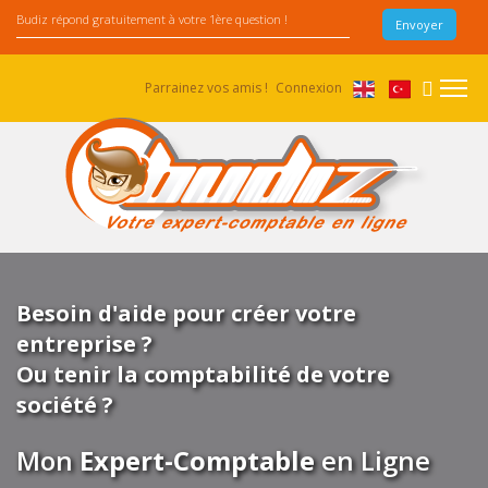
Parrainez vos amis !
Connexion
Besoin d'aide pour créer votre
entreprise ?
Ou tenir la comptabilité de votre
société ?
Mon
Expert-Comptable
en Ligne