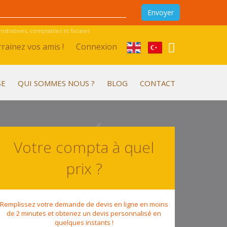
stratives, comptables et fiscales
rainez vos amis !
Connexion
SE
QUI SOMMES NOUS ?
BLOG
CONTACT
Votre compta à quel
prix ?
Remplissez votre demande de devis en ligne en moins
de 2 minutes et obtenez un devis personnalisé en
quelques instants !