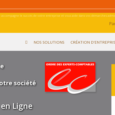
 accompagne le succès de votre entreprise et vous aide dans vos démarches admini
Par
NOS SOLUTIONS
CRÉATION D'ENTREPRI
re
otre société
en Ligne