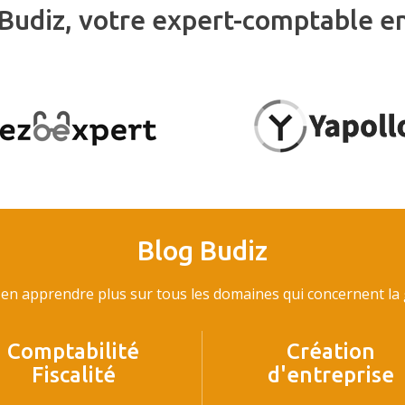
Budiz, votre expert-comptable e
Blog Budiz
en apprendre plus sur tous les domaines qui concernent la g
Comptabilité
Création
Fiscalité
d'entreprise