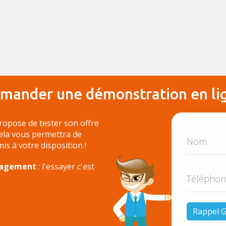
mander une démonstration en li
ropose de tester son offre
Cela vous permettra de
 mis à votre disposition !
ngagement
: l'essayer c'est