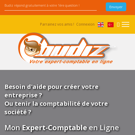
Parrainez vos amis !
Connexion
Besoin d'aide pour créer votre
entreprise ?
Ou tenir la comptabilité de votre
société ?
Mon
Expert-Comptable
en Ligne