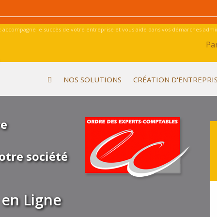
 accompagne le succès de votre entreprise et vous aide dans vos démarches admini
Par
NOS SOLUTIONS
CRÉATION D'ENTREPRI
re
otre société
en Ligne