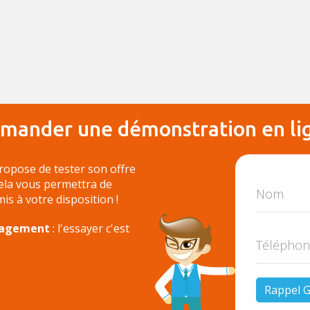
mander une démonstration en li
ropose de tester son offre
Cela vous permettra de
 mis à votre disposition !
ngagement
: l'essayer c'est