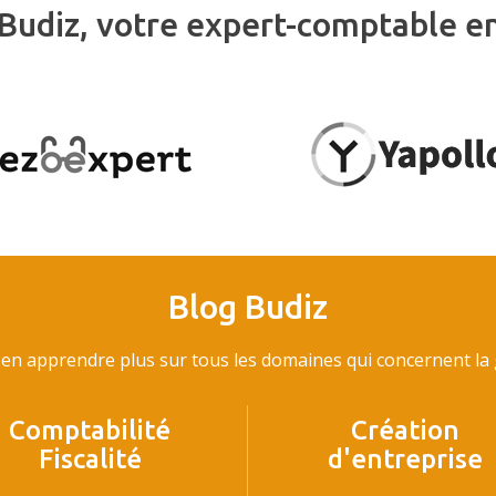
Budiz, votre expert-comptable e
Blog Budiz
en apprendre plus sur tous les domaines qui concernent la g
Comptabilité
Création
Fiscalité
d'entreprise