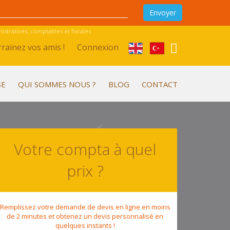
stratives, comptables et fiscales
rainez vos amis !
Connexion
SE
QUI SOMMES NOUS ?
BLOG
CONTACT
Votre compta à quel
prix ?
Remplissez votre demande de devis en ligne en moins
de 2 minutes et obtenez un devis personnalisé en
quelques instants !