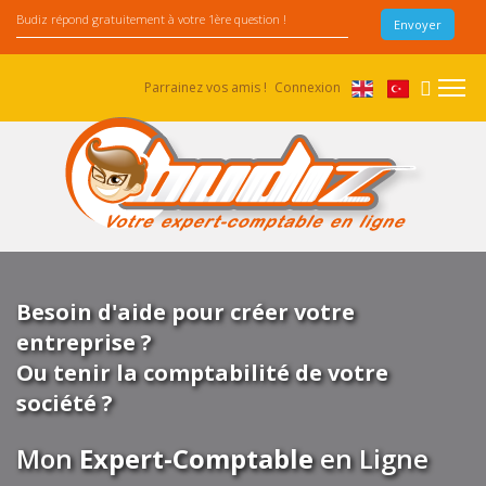
Parrainez vos amis !
Connexion
Besoin d'aide pour créer votre
entreprise ?
Ou tenir la comptabilité de votre
société ?
Mon
Expert-Comptable
en Ligne