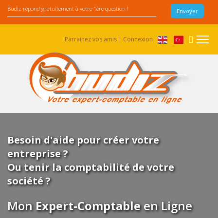
Parrainez vos amis !
Connexion
Besoin d'aide pour créer votre
entreprise ?
Ou tenir la comptabilité de votre
société ?
Mon
Expert-Comptable
en Ligne