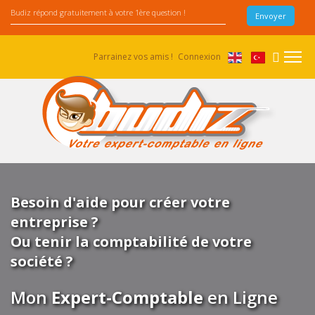
Parrainez vos amis !
Connexion
Besoin d'aide pour créer votre
entreprise ?
Ou tenir la comptabilité de votre
société ?
Mon
Expert-Comptable
en Ligne