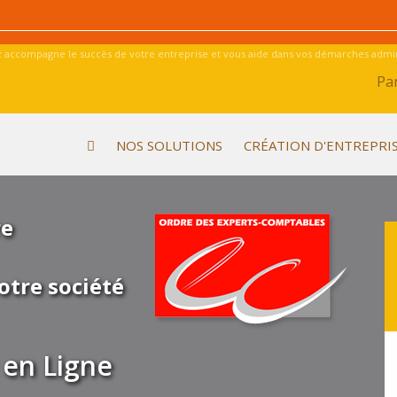
 accompagne le succès de votre entreprise et vous aide dans vos démarches admini
Par
NOS SOLUTIONS
CRÉATION D'ENTREPRI
re
otre société
en Ligne