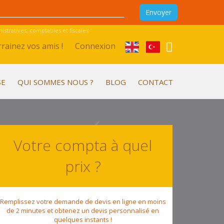
stratives, comptables et fiscales
rainez vos amis !
Connexion
SE
QUI SOMMES NOUS ?
BLOG
CONTACT
Votre compta à quel
prix ?
Remplissez votre demande de devis en ligne en moins
de 2 minutes et obtenez un devis personnalisé en
quelques instants !