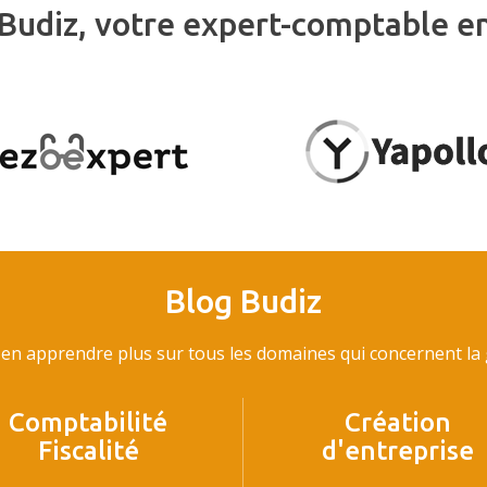
Budiz, votre expert-comptable e
Blog Budiz
en apprendre plus sur tous les domaines qui concernent la g
Comptabilité
Création
Fiscalité
d'entreprise