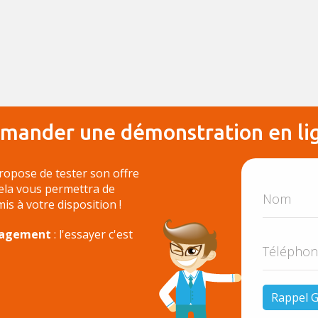
mander une démonstration en li
ropose de tester son offre
Cela vous permettra de
 mis à votre disposition !
ngagement
: l'essayer c'est