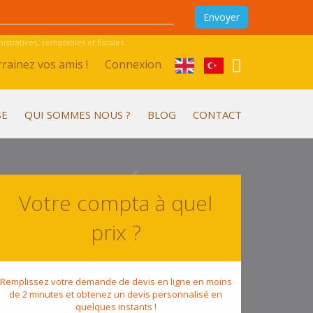
stratives, comptables et fiscales
rainez vos amis !
Connexion
SE
QUI SOMMES NOUS ?
BLOG
CONTACT
Votre compta à quel
prix ?
Remplissez votre demande de devis en ligne en moins
de 2 minutes et obtenez un devis personnalisé en
quelques instants !