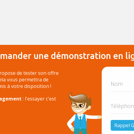
mander une démonstration en li
ropose de tester son offre
Cela vous permettra de
 mis à votre disposition !
ngagement
: l'essayer c'est