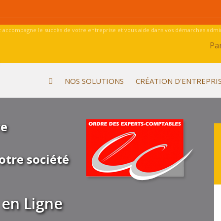
 accompagne le succès de votre entreprise et vous aide dans vos démarches admini
Par
NOS SOLUTIONS
CRÉATION D'ENTREPRI
re
otre société
en Ligne