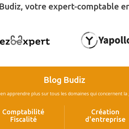
Budiz, votre expert-comptable e
Blog Budiz
en apprendre plus sur tous les domaines qui concernent la g
Comptabilité
Création
Fiscalité
d'entreprise