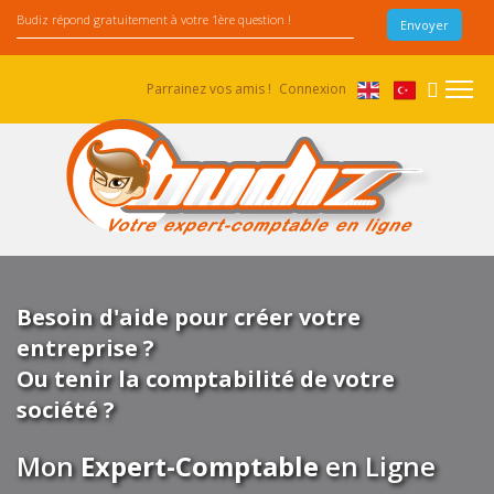
Parrainez vos amis !
Connexion
Besoin d'aide pour créer votre
entreprise ?
Ou tenir la comptabilité de votre
société ?
Mon
Expert-Comptable
en Ligne