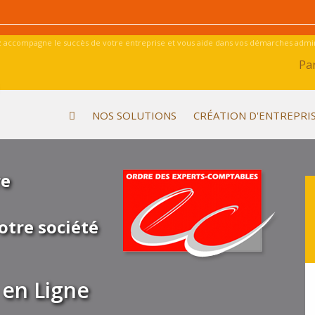
 accompagne le succès de votre entreprise et vous aide dans vos démarches admini
Par
NOS SOLUTIONS
CRÉATION D'ENTREPRI
re
otre société
en Ligne