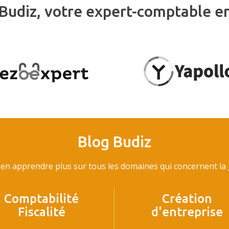
Budiz, votre expert-comptable e
Blog Budiz
en apprendre plus sur tous les domaines qui concernent la g
Comptabilité
Création
Fiscalité
d'entreprise