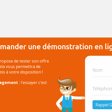
mander une démonstration en li
ropose de tester son offre
Cela vous permettra de
 mis à votre disposition !
ngagement
: l'essayer c'est