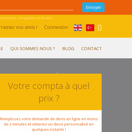
stratives, comptables et fiscales
rainez vos amis !
Connexion
SE
QUI SOMMES NOUS ?
BLOG
CONTACT
Votre compta à quel
prix ?
Remplissez votre demande de devis en ligne en moins
de 2 minutes et obtenez un devis personnalisé en
quelques instants !