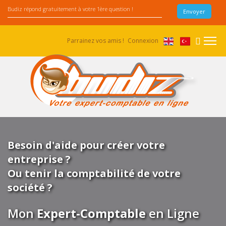
Parrainez vos amis !
Connexion
Besoin d'aide pour créer votre
entreprise ?
Ou tenir la comptabilité de votre
société ?
Mon
Expert-Comptable
en Ligne