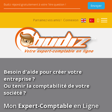
Parrainez vos amis !
Connexion
Besoin d'aide pour créer votre
entreprise ?
Ou tenir la comptabilité de votre
société ?
Mon
Expert-Comptable
en Ligne