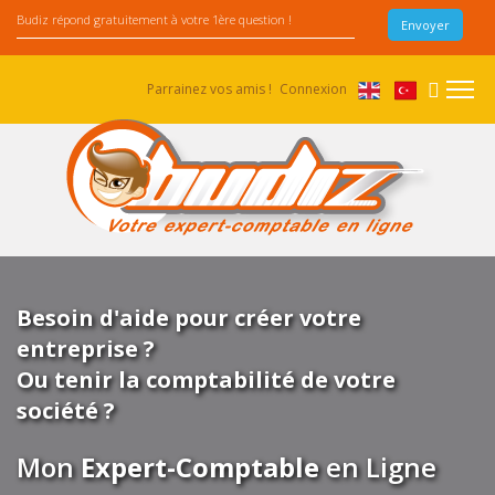
Parrainez vos amis !
Connexion
Besoin d'aide pour créer votre
entreprise ?
Ou tenir la comptabilité de votre
société ?
Mon
Expert-Comptable
en Ligne