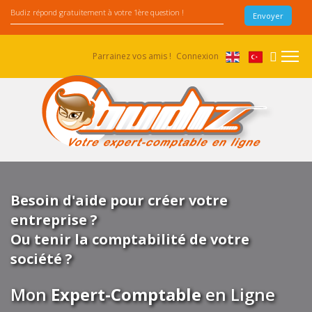
Parrainez vos amis !
Connexion
Besoin d'aide pour créer votre
entreprise ?
Ou tenir la comptabilité de votre
société ?
Mon
Expert-Comptable
en Ligne