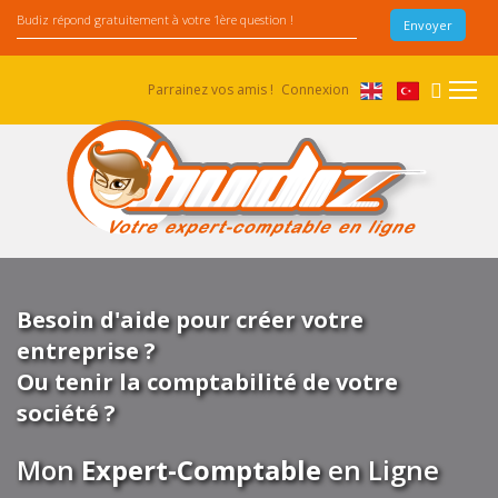
Parrainez vos amis !
Connexion
Besoin d'aide pour créer votre
entreprise ?
Ou tenir la comptabilité de votre
société ?
Mon
Expert-Comptable
en Ligne